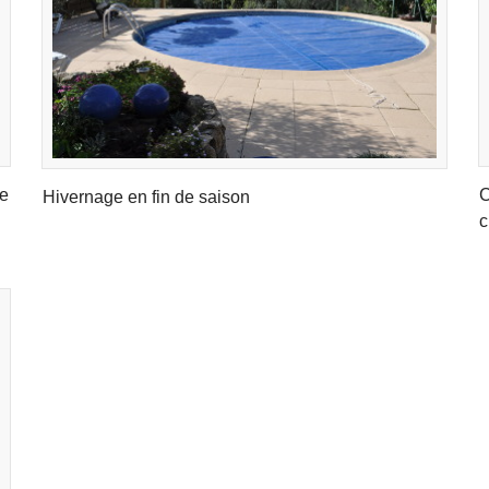
de
C
Hivernage en fin de saison
c